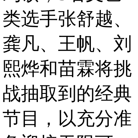
类选手张舒越、
龚凡、王帆、刘
熙烨和苗霖将挑
战抽取到的经典
节目，以充分准