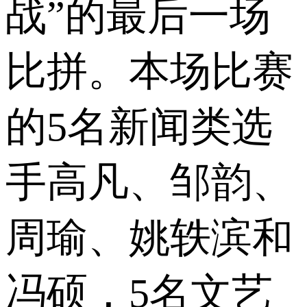
战”的最后一场
比拼。本场比赛
的5名新闻类选
手高凡、邹韵、
周瑜、姚轶滨和
冯硕，5名文艺