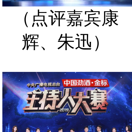
（点评嘉宾康
辉、朱迅）