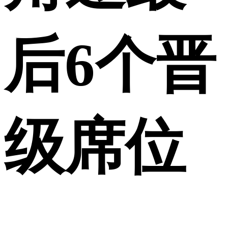
后6个晋
级席位