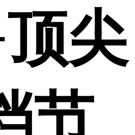
+顶尖
档节