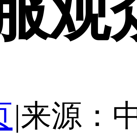
服观
页
|
来源：