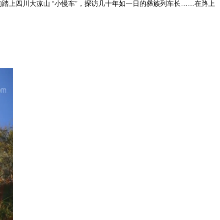
的踏上四川大凉山 “小慢车”，探访几十年如一日的彝族列车长……在路上