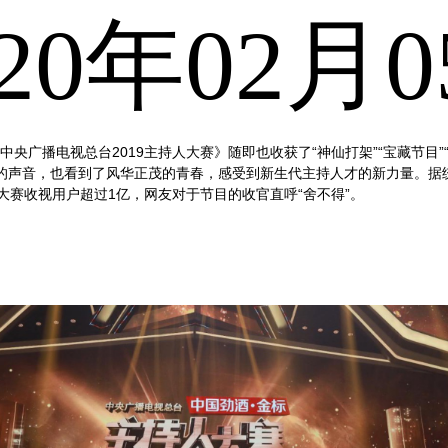
0年02月05
中央广播电视总台
2019
主持人大赛》随即也收获了
“
神仙打架
”
“宝藏节目
的声音，也看到了风华正茂的青春，感受到新生代主持人才的新力量。据
大赛收视用户超过
1
亿，网友对于节目的收官直呼
“
舍不得
”
。