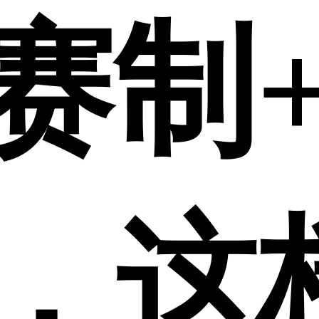
赛制
，这