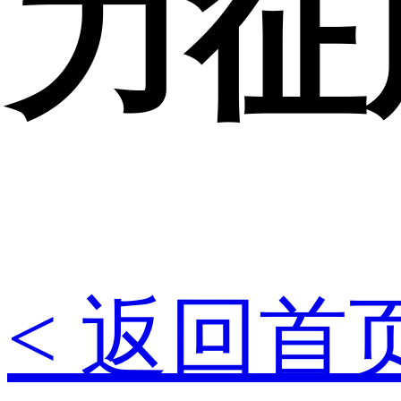
力征
< 返回首