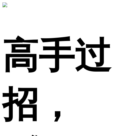
高手过
招，