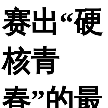
赛出“硬
核青
春”的最